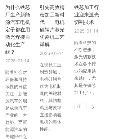
为什么铁芯
引先高效精
铁芯加工行
厂生产新能
密加工新时
业迎来激光
源汽车电机
代——电机
切割技术
定子都在用
硅钢片激光
2025-01-14
激光焊接自
切割机工艺
随着科技的
动化生产
详解
不断进步，
线？
2025-01-14
激光切割技
2025-01-14
术在各个行
在现代工业
业的应用越
制造领域，
随着社会对
来越广，尤
电机硅钢片
环保和可持
其是在铁芯
作为电机制
续性的日益
加工行业，
造的关键材
关注，新能
料，其切割
源汽车的崛
行
精度与效率
起成为汽车
业
直接影响着
产业的一大
动
电机的整体
趋势。而新
态
性能。
能源汽车的
关键部件之