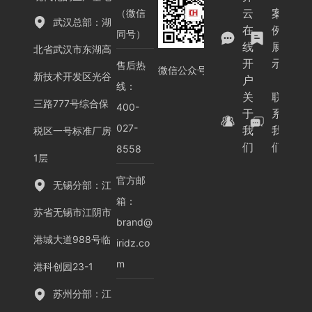
云
案
（微信
武汉总部：湖
在
例
同号）
线
展
北省武汉市东湖高
开
示
售后热
微信公众号
新技术开发区光谷
户
线：
关
联
三路777号综合保
400-
于
系
027-
我
我
税区一号标准厂房
们
们
8558
1层
官方邮
无锡分部：江
箱：
苏省无锡市江阴市
brand@
港城大道988号临
iridz.co
m
港科创园23-1
苏州分部：江