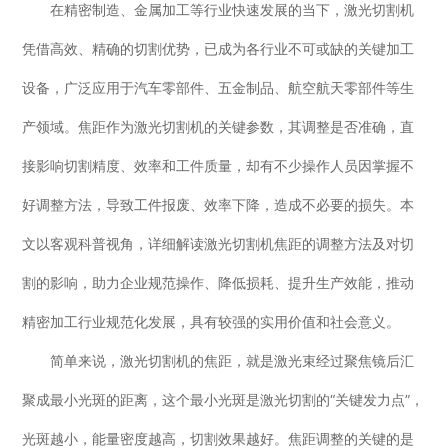
在精密制造、金属加工等行业快速发展的当下，激光切割机
行业动态
EM-Smart 系列
创恒激光双头双工位铁芯激光焊接机
电机定转子铁芯快速打样加工服务
水暖洁具行业
凭借高效、精确的切割优势，已成为各行业不可或缺的关键加工
设备，广泛应用于汽车零部件、五金制品、航空航天零部件等生
新能源电机定转子铁芯激光焊接机
厨具五金行业
产领域。焦距作为激光切割机的关键参数，其调整是否准确，直
创恒激光阀芯焊接工作站
包装赋码及标机
接影响切割精度、效率和工件质量，却有不少操作人员因掌握不
新能源汽车零配件激光焊接机
礼品定制
好调整方法，导致工件报废、效率下降，造成不必要的损失。本
家电行业
文以客观科普视角，详细解读激光切割机焦距的调整方法及对切
割的影响，助力企业规范操作、降低损耗、提升生产效能，推动
模具制造行业中激光加工设备解决方案
精密加工行业规范化发展，具有较强的实用价值和社会意义。
低压电气行业
简单来说，激光切割机的焦距，就是激光束经过聚焦镜后汇
聚成最小光斑的距离，这个最小光斑是激光切割的“关键发力点”，
光斑越小，能量密度越高，切割效果越好。焦距调整的关键的是