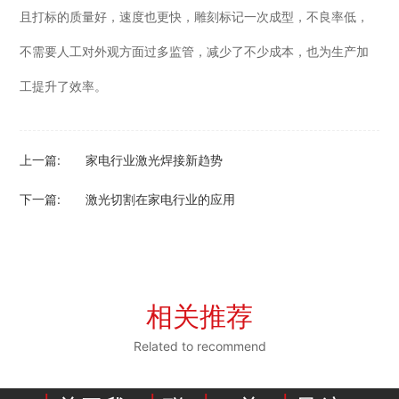
且打标的质量好，速度也更快，雕刻标记一次成型，不良率低，
不需要人工对外观方面过多监管，减少了不少成本，也为生产加
工提升了效率。
上一篇:
家电行业激光焊接新趋势
下一篇:
激光切割在家电行业的应用
相关推荐
Related to recommend