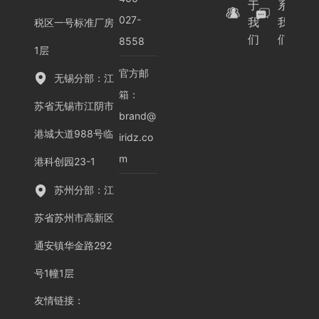
于
系
027-
我
我
税区一号标准厂房
们
们
8558
1层
官方邮
无锡分部：江
箱：
苏省无锡市江阴市
brand@
港城大道988号临
iridz.co
m
港科创园23-1
苏州分部：江
苏省苏州市高新区
通安镇华金路292
号1幢1层
友情链接
：