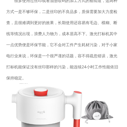
很多使用过丝印或者油墨喷码的加工方式的都知道，这两种
方式一是不够环保，二是丝印的不良品多，质保需要加大力度检
查，且很难调到更好的效果，长期使用还容易有毛边、模糊、断
线等情况出现，浪费人力物力，成本居高不下。激光打标机其中
一点优势便是环保节能，它不会对工件产生耗材污染，对于小家
电行业来说，环保是一个很严谨的话题，容不得疏忽错误，激光
打标机能保证没有丝印那样的污染，能连续24小时工作性能依旧
保持稳定。