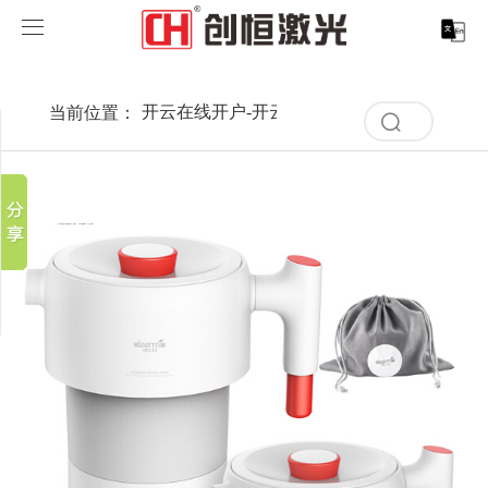
开云在线开户
开云在线开户-开云（中国）
当前位置：
开云在线开户-开云（中国）
>
案例展示
>
行
分享到
清
开云在线开户-开云（中国）
空
新浪微博
记
录
微信
案例展示
激光打标系列
取消
历
百度贴吧
史
清
服务支持
激光切割系列
行业解决方案
光纤激光打标机
记
豆瓣
空
录
QQ好友
记
关于创恒
激光焊接系列
客户案例
紫外线激光打标机
精密激光切割机
汽车行业激光智能解决方案
录
历
史
开云在线开户
激光智能生产线
创客说
走进创恒
CO2激光打标机
大幅激光切割机
创恒激光CX-CE-1500手持焊接机_激光焊接机
轨道交通行业激光智能加工解决方案
记
录
联系我们
激光清洗系列
科技创恒
开云在线开户
在线飞行激光打标机
管材激光切割机
创恒激光机械手臂激光焊接机
新能源电机定子铁芯激光焊接产线
水泵风机行业
底部导航
激光加工服务
加入创恒
展会活动
CX-3D系列激光打标机
电机定转子铁芯单工位激光焊接机
新能源电机转子铁芯自动检测压铆产线
创恒激光清洗机
眼镜行业