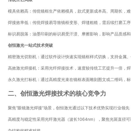
模具依赖高：传统镜框生产依赖模具，款式更新成本高、周期长，难
焊接效率低：传统焊接易导致镜框变形、焊缝粗糙，需后续打磨工序
标识易脱落：油墨印刷的标识易受汗渍、摩擦影响，影响产品质感和
创恒激光一站式技术突破
精密激光切割机：通过软件设计快速实现镜框样式切换，支持金属、钛
高效激光焊接机：采用光纤焊接技术，速度较传统工艺提升一倍，
永久激光打标机：通过高精度光束在镜框表面雕刻图文或二维码，
二、创恒激光焊接技术的核心竞争力
聚焦“眼镜激光焊接”场景，创恒激光通过以下技术优势实现行业领先
高精度与稳定性采用光纤激光器（波长1064nm），聚焦光斑直径
杂结构的精准对接