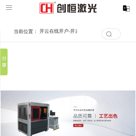
开云在线开户
开云在线开户-开云（中国）
当前位置：
开云在线开户-开云（中国）
>
案例展示
>
行
分享到
清
开云在线开户-开云（中国）
空
新浪微博
记
录
微信
案例展示
激光打标系列
取消
历
百度贴吧
史
清
服务支持
激光切割系列
行业解决方案
光纤激光打标机
记
豆瓣
空
录
QQ好友
记
关于创恒
激光焊接系列
客户案例
紫外线激光打标机
精密激光切割机
汽车行业激光智能解决方案
录
历
史
开云在线开户
激光智能生产线
创客说
走进创恒
CO2激光打标机
大幅激光切割机
创恒激光CX-CE-1500手持焊接机_激光焊接机
轨道交通行业激光智能加工解决方案
记
录
联系我们
激光清洗系列
科技创恒
开云在线开户
在线飞行激光打标机
管材激光切割机
创恒激光机械手臂激光焊接机
新能源电机定子铁芯激光焊接产线
水泵风机行业
底部导航
激光加工服务
加入创恒
展会活动
CX-3D系列激光打标机
电机定转子铁芯单工位激光焊接机
新能源电机转子铁芯自动检测压铆产线
创恒激光清洗机
眼镜行业