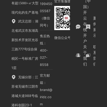
（中
官方客服微信
有超15000+㎡大型
199450
国）
05587
开
现代化的生产基地
云
案
（微信
武汉总部：湖
在
例
同号）
线
展
北省武汉市东湖高
开
示
售后热
微信公众号
新技术开发区光谷
户
线：
关
联
三路777号综合保
400-
于
系
027-
我
我
税区一号标准厂房
们
们
8558
1层
官方邮
无锡分部：江
箱：
苏省无锡市江阴市
brand@
港城大道988号临
iridz.co
m
港科创园23-1