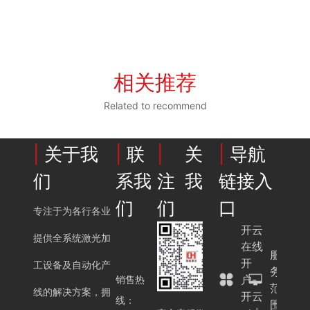
相关推荐
Related to recommend
|
关于我
|
联
|
关
|
导航
们
系我
注我
链接入
们
们
口
专注于为各行各业
开云
提供全系统激光加
在线
服
开
工设备及自动化产
务
户-
销售热
范
线的解决方案，拥
开云
线：
围