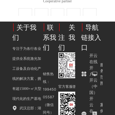
Cooperative partner
|
关于我
|
联
|
关
|
导航
们
系我
注我
链接入
们
们
口
专注于为各行各业
开云
提供全系统激光加
在线
服
开
工设备及自动化产
务
户-
销售热
范
线的解决方案，拥
开云
线：
围
（中
官方客服微信
有超15000+㎡大型
199450
国）
05587
开
现代化的生产基地
云
案
（微信
武汉总部：湖
在
例
同号）