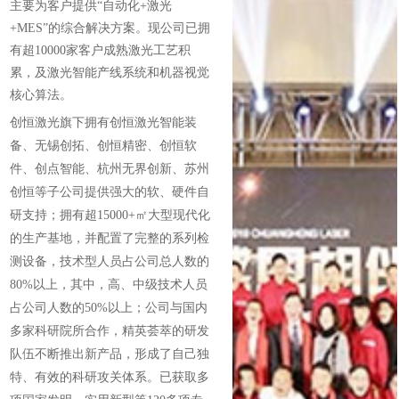
主要为客户提供
“
自动化
+
激光
+MES”
的综合解决方案。现公司已拥
行业动态
EM-Smart 系列
创恒激光双头双工位铁芯激光焊接机
电机定转子铁芯快速打样加工服务
水暖洁具行业
有超
10000
家客户成熟激光工艺积
累，及激光智能产线系统和机器视觉
新能源电机定转子铁芯激光焊接机
厨具五金行业
核心算法。
创恒激光阀芯焊接工作站
包装赋码及标机
创恒激光旗下拥有创恒激光智能装
备、无锡创拓、创恒精密、创恒软
新能源汽车零配件激光焊接机
礼品定制
件、创点智能、杭州无界创新、苏州
创恒等子公司提供强大的软、硬件自
家电行业
研支持；拥有超
15000+
㎡大型现代化
的生产基地，并配置了完整的系列检
模具制造行业中激光加工设备解决方案
测设备，技术型人员占公司总人数的
80%
以上，其中，高、中级技术人员
低压电气行业
占公司人数的
50%
以上；公司与国内
多家科研院所合作，精英荟萃的研发
队伍不断推出新产品，形成了自己独
特、有效的科研攻关体系。已获取多