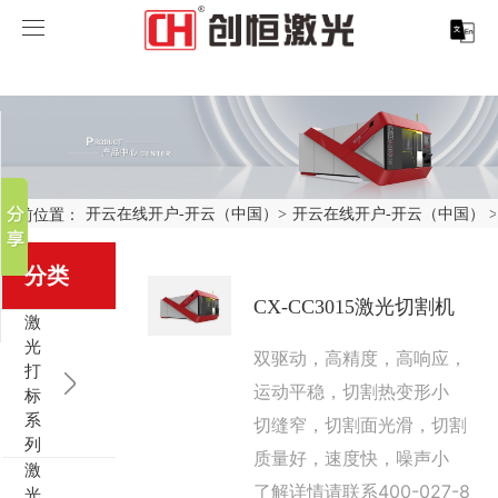
开云在线开户
开云在线开户-开云（中国）
分享到
开云在线开户-开云（中国）
新浪微博
微信
案例展示
激光打标系列
当前位置：
开云在线开户-开云（中国）
>
开云在线开户-开云（中国）
百度贴吧
服务支持
激光切割系列
行业解决方案
光纤激光打标机
豆瓣
分类
QQ好友
CX-CC3015激光切割机
关于创恒
激光焊接系列
客户案例
紫外线激光打标机
精密激光切割机
汽车行业激光智能解决方案
激
光
双驱动，高精度，高响应，
开云在线开户
激光智能生产线
创客说
走进创恒
CO2激光打标机
大幅激光切割机
创恒激光CX-CE-1500手持焊接机_激光焊接机
轨道交通行业激光智能加工解决方案
打
运动平稳，切割热变形小
标
系
切缝窄，切割面光滑，切割
联系我们
激光清洗系列
科技创恒
开云在线开户
在线飞行激光打标机
管材激光切割机
创恒激光机械手臂激光焊接机
新能源电机定子铁芯激光焊接产线
水泵风机行业
列
质量好，速度快，噪声小
激
底部导航
激光加工服务
加入创恒
展会活动
CX-3D系列激光打标机
电机定转子铁芯单工位激光焊接机
新能源电机转子铁芯自动检测压铆产线
创恒激光清洗机
眼镜行业
了解详情请联系400-027-8
光