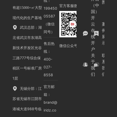
线：
围
（中
官方客服微信
有超15000+㎡大型
199450
国）
05587
开
现代化的生产基地
云
案
（微信
武汉总部：湖
在
例
同号）
线
展
北省武汉市东湖高
开
示
售后热
微信公众号
新技术开发区光谷
户
线：
关
联
三路777号综合保
400-
于
系
027-
我
我
税区一号标准厂房
们
们
8558
1层
官方邮
无锡分部：江
箱：
苏省无锡市江阴市
brand@
港城大道988号临
iridz.co