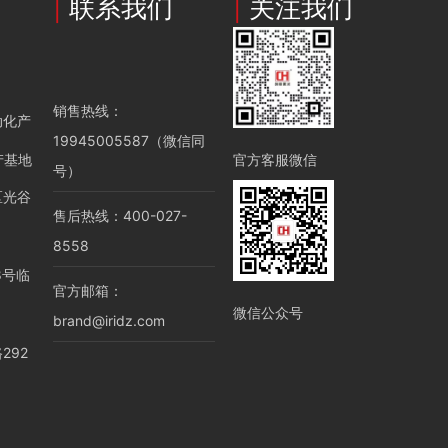
|
联系我们
|
关注我们
销售热线：
动化产
19945005587（微信同
官方客服微信
产基地
号）
区光谷
售后热线：
400-027-
8558
8号临
官方邮箱：
微信公众号
brand@iridz.com
292