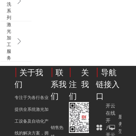
洗
系
列
激
光
加
工
服
务
|
关于我
|
联
|
关
|
导航
们
系我
注我
链接入
们
们
口
专注于为各行各业
开云
提供全系统激光加
在线
服
开
工设备及自动化产
务
户-
销售热
范
线的解决方案，拥
开云