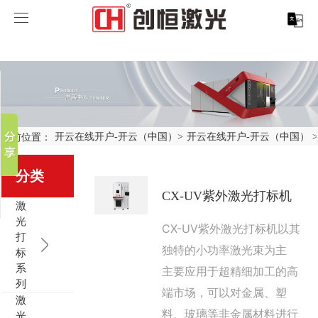
开云在线开户
开云在线开户-开云（中国）
分享到
开云在线开户-开云（中国）
新浪微博
微信
案例展示
激光打标系列
当前位置：
开云在线开户-开云（中国）
>
开云在线开户-开云（中国）
百度贴吧
服务支持
激光切割系列
行业解决方案
光纤激光打标机
豆瓣
分类
QQ好友
CX-UV紫外激光打标机
关于创恒
激光焊接系列
客户案例
紫外线激光打标机
精密激光切割机
汽车行业激光智能解决方案
激
光
CX-UV紫外激光打标机以其
开云在线开户
激光智能生产线
创客说
走进创恒
CO2激光打标机
大幅激光切割机
创恒激光CX-CE-1500手持焊接机_激光焊接机
轨道交通行业激光智能加工解决方案
打
独特的小功率激光束为主
标
系
主要应用于超精细加工的高
联系我们
激光清洗系列
科技创恒
开云在线开户
在线飞行激光打标机
管材激光切割机
创恒激光机械手臂激光焊接机
新能源电机定子铁芯激光焊接产线
水泵风机行业
列
端市场，可以对金属、塑
激
底部导航
激光加工服务
加入创恒
展会活动
CX-3D系列激光打标机
电机定转子铁芯单工位激光焊接机
新能源电机转子铁芯自动检测压铆产线
创恒激光清洗机
眼镜行业
料、玻璃等非金属材料进行
光