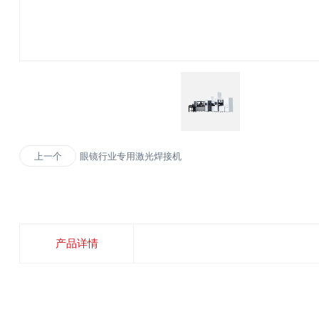
眼镜行业专用激光焊接机
上一个
产品详情