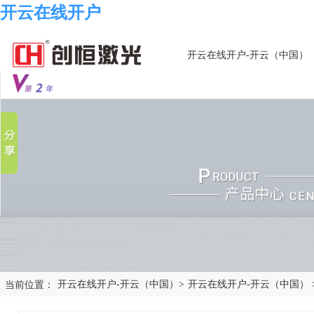
开云在线开户
开云在线开户-开云（中国）
分享到
新浪微博
微信
百度贴吧
豆瓣
QQ好友
当前位置：
开云在线开户-开云（中国）
>
开云在线开户-开云（中国）