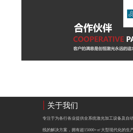
|
关于我们
专注于为各行各业提供全系统激光加工设备及自
线的解决方案，拥有超15000+㎡大型现代化的生