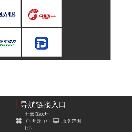
|
导航链接入口
开云在线开
户-开云（中
服务范围
国）