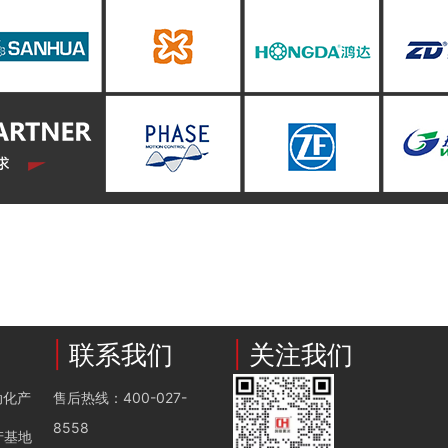
|
联系我们
|
关注我们
售后热线：400-027-
动化产
8558
产基地