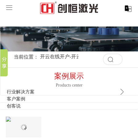
开云在线开户
开云在线开户-开云（中国）
分享到
开云在线开户-开云（中国）
新浪微博
微信
案例展示
激光打标系列
当前位置：
开云在线开户-开云（中国）
>
案例展示
>
行
清
百度贴吧
空
服务支持
激光切割系列
行业解决方案
光纤激光打标机
豆瓣
记
案例展示
录
QQ好友
取消
历
Products center
关于创恒
激光焊接系列
客户案例
紫外线激光打标机
精密激光切割机
汽车行业激光智能解决方案
史
行业解决方案
清
记
客户案例
空
开云在线开户
激光智能生产线
创客说
走进创恒
CO2激光打标机
大幅激光切割机
创恒激光CX-CE-1500手持焊接机_激光焊接机
轨道交通行业激光智能加工解决方案
录
创客说
记
录
联系我们
激光清洗系列
科技创恒
开云在线开户
在线飞行激光打标机
管材激光切割机
创恒激光机械手臂激光焊接机
新能源电机定子铁芯激光焊接产线
水泵风机行业
历
史
记
底部导航
激光加工服务
加入创恒
展会活动
CX-3D系列激光打标机
电机定转子铁芯单工位激光焊接机
新能源电机转子铁芯自动检测压铆产线
创恒激光清洗机
眼镜行业
录